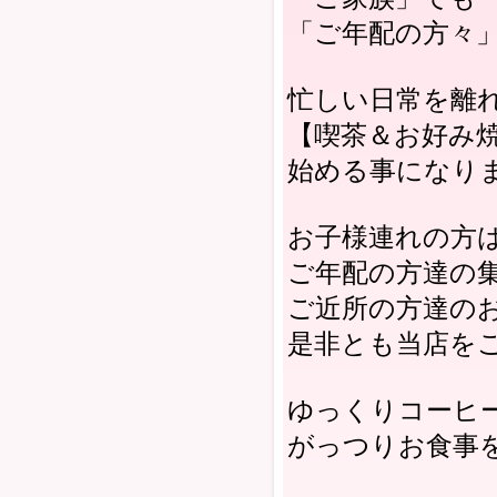
「ご年配の方々
忙しい日常を離
【喫茶＆お好み
始める事になり
お子様連れの方
ご年配の方達の
ご近所の方達の
是非とも当店を
ゆっくりコーヒ
がっつりお食事