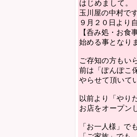
はじめまして。
玉川屋の中村で
９月２０日より自
【呑み処・お食事
始める事となり
ご存知の方もい
前は「ぽんぽこ
やらせて頂いて
以前より「やり
お店をオープン
「お一人様」で
「ご家族」でも